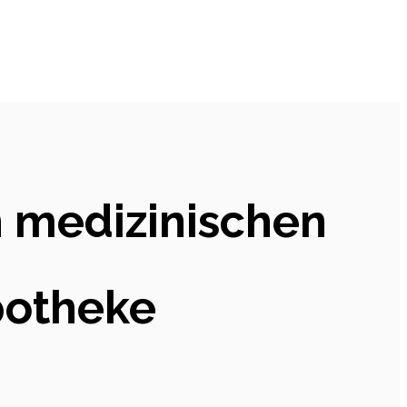
n medizinischen
potheke