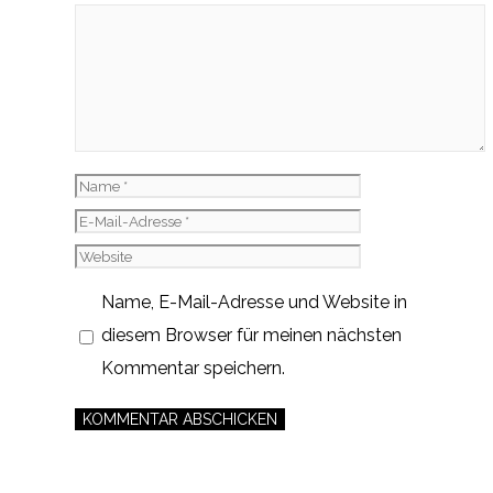
Kommentar
Name
E-
Mail-
Website
Adresse
Name, E-Mail-Adresse und Website in
diesem Browser für meinen nächsten
Kommentar speichern.