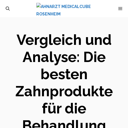
Zum
M
Inhalt
springen
Vergleich und
Analyse: Die
besten
Zahnprodukte
für die
Behandlung