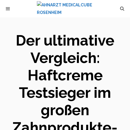
Zum
MENÜ
Inhalt
springen
Der ultimative
Vergleich:
Haftcreme
Testsieger im
großen
Zahnprodukte-