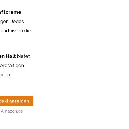
aftcreme
,
gen. Jedes
dürfnissen die
en Halt
bietet,
sorgfältigen
nden.
dukt anzeigen
Amazon.de