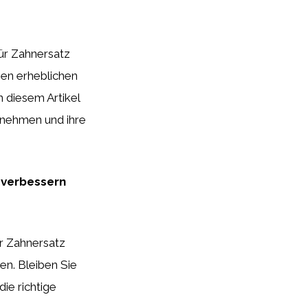
ür Zahnersatz
nen erheblichen
 diesem Artikel
 nehmen und ihre
h verbessern
r Zahnersatz
en. Bleiben Sie
ie richtige