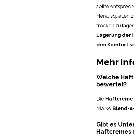
sollte entsprec
Herausquellen z
trocken zu lager
Lagerung der 
den Komfort s
Mehr In
Welche Haftc
bewertet?
Die
Haftcreme 
Marke
Blend-a
Gibt es Unte
Haftcremes 