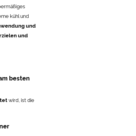
übermäßiges
eme kühl und
Anwendung und
rzielen und
 am besten
tet
wird, ist die
ener