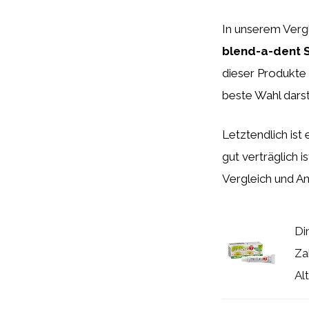
In unserem Verg
blend-a-dent 
dieser Produkte 
beste Wahl darst
Letztendlich ist
gut verträglich 
Vergleich und An
Di
Za
Al