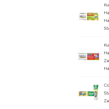
Ku
Ha
Ha
Sta
Ku
Ha
Za
Hal
Co
St
Za