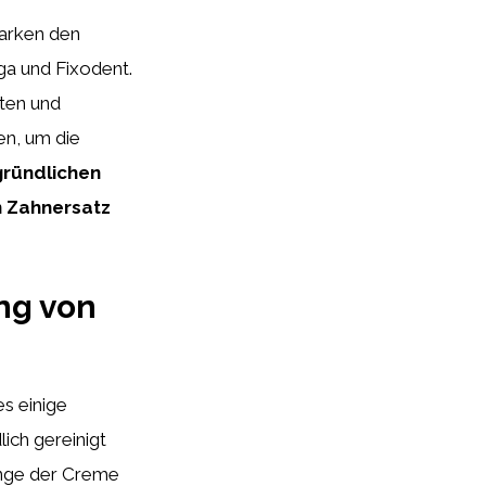
Marken den
ga und Fixodent.
ften und
en, um die
gründlichen
n Zahnersatz
ng von
s einige
ich gereinigt
enge der Creme