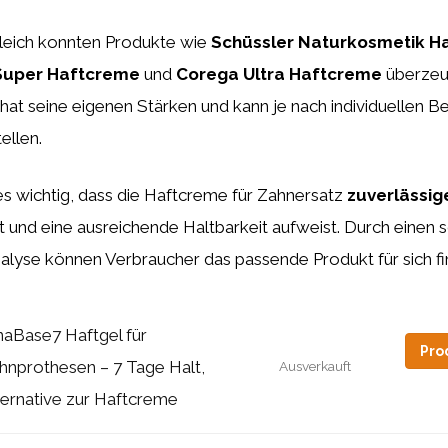
leich konnten Produkte wie
Schüssler Naturkosmetik H
Super Haftcreme
und
Corega Ultra Haftcreme
überzeu
hat seine eigenen Stärken und kann je nach individuellen Be
ellen.
 es wichtig, dass die Haftcreme für Zahnersatz
zuverlässig
ist und eine ausreichende Haltbarkeit aufweist. Durch einen 
alyse können Verbraucher das passende Produkt für sich fi
naBase7 Haftgel für
Pro
hnprothesen – 7 Tage Halt,
Ausverkauft
ternative zur Haftcreme