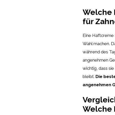
Welche 
für Zahn
Eine Haftcreme f
Wahl machen. Da
während des Tag
angenehmen Ges
wichtig, dass si
bleibt.
Die best
angenehmen Ge
Vergleic
Welche 