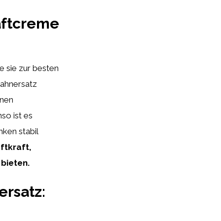
aftcreme
e sie zur besten
Zahnersatz
inen
o ist es
nken stabil
ftkraft,
bieten.
ersatz: