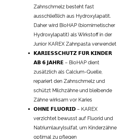
Zahnschmelz besteht fast
ausschließlich aus Hydroxylapatit.
Daher wird BioHAP (biomimetischer
Hydroxylapatit) als Wirkstoff in der
Junior KAREX Zahnpasta verwendet
𝗞𝗔𝗥𝗜𝗘𝗦𝗦𝗖𝗛𝗨𝗧𝗭 𝗙𝗨̈𝗥 𝗞𝗜𝗡𝗗𝗘𝗥
𝗔𝗕 𝟲 𝗝𝗔𝗛𝗥𝗘 – BioHAP dient
zusätzlich als Calcium-Quelle,
repariert den Zahnschmelz und
schützt Milchzähne und bleibende
Zähne wirksam vor Karies
𝗢𝗛𝗡𝗘 𝗙𝗟𝗨𝗢𝗥𝗜𝗗 – KAREX
verzichtet bewusst auf Fluorid und
Natriumlaurylsulfat, um Kinderzähne
optimal zu pflegen