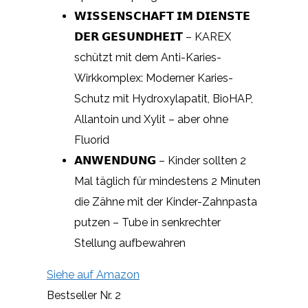
𝗪𝗜𝗦𝗦𝗘𝗡𝗦𝗖𝗛𝗔𝗙𝗧 𝗜𝗠 𝗗𝗜𝗘𝗡𝗦𝗧𝗘
𝗗𝗘𝗥 𝗚𝗘𝗦𝗨𝗡𝗗𝗛𝗘𝗜𝗧 – KAREX
schützt mit dem Anti-Karies-
Wirkkomplex: Moderner Karies-
Schutz mit Hydroxylapatit, BioHAP,
Allantoin und Xylit – aber ohne
Fluorid
𝗔𝗡𝗪𝗘𝗡𝗗𝗨𝗡𝗚 – Kinder sollten 2
Mal täglich für mindestens 2 Minuten
die Zähne mit der Kinder-Zahnpasta
putzen – Tube in senkrechter
Stellung aufbewahren
Siehe auf Amazon
Bestseller Nr. 2