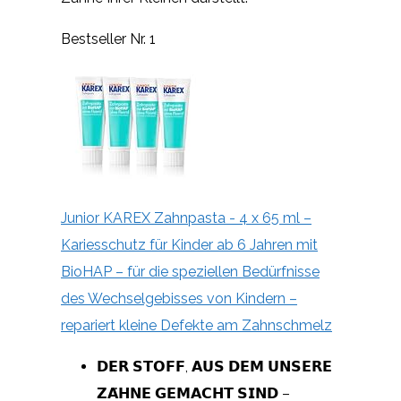
Bestseller Nr. 1
Junior KAREX Zahnpasta - 4 x 65 ml –
Kariesschutz für Kinder ab 6 Jahren mit
BioHAP – für die speziellen Bedürfnisse
des Wechselgebisses von Kindern –
repariert kleine Defekte am Zahnschmelz
𝗗𝗘𝗥 𝗦𝗧𝗢𝗙𝗙, 𝗔𝗨𝗦 𝗗𝗘𝗠 𝗨𝗡𝗦𝗘𝗥𝗘
𝗭𝗔̈𝗛𝗡𝗘 𝗚𝗘𝗠𝗔𝗖𝗛𝗧 𝗦𝗜𝗡𝗗 –