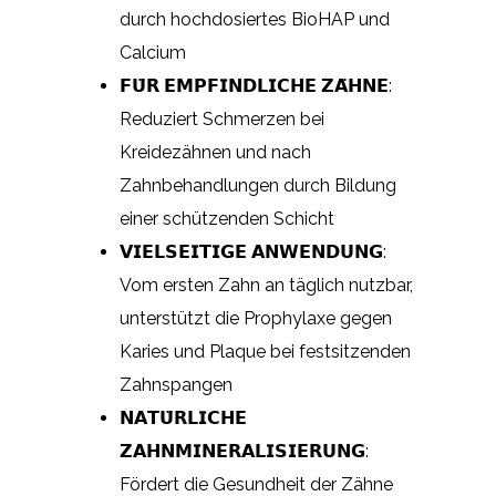
durch hochdosiertes BioHAP und
Calcium
𝗙𝗨̈𝗥 𝗘𝗠𝗣𝗙𝗜𝗡𝗗𝗟𝗜𝗖𝗛𝗘 𝗭𝗔̈𝗛𝗡𝗘:
Reduziert Schmerzen bei
Kreidezähnen und nach
Zahnbehandlungen durch Bildung
einer schützenden Schicht
𝗩𝗜𝗘𝗟𝗦𝗘𝗜𝗧𝗜𝗚𝗘 𝗔𝗡𝗪𝗘𝗡𝗗𝗨𝗡𝗚:
Vom ersten Zahn an täglich nutzbar,
unterstützt die Prophylaxe gegen
Karies und Plaque bei festsitzenden
Zahnspangen
𝗡𝗔𝗧𝗨̈𝗥𝗟𝗜𝗖𝗛𝗘
𝗭𝗔𝗛𝗡𝗠𝗜𝗡𝗘𝗥𝗔𝗟𝗜𝗦𝗜𝗘𝗥𝗨𝗡𝗚:
Fördert die Gesundheit der Zähne