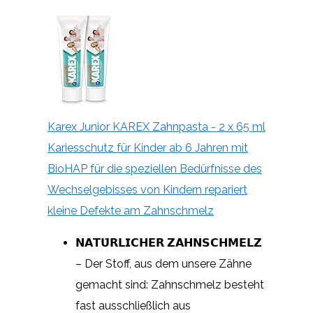
Karex Junior KAREX Zahnpasta - 2 x 65 ml
Kariesschutz für Kinder ab 6 Jahren mit
BioHAP für die speziellen Bedürfnisse des
Wechselgebisses von Kindern repariert
kleine Defekte am Zahnschmelz
𝗡𝗔𝗧𝗨̈𝗥𝗟𝗜𝗖𝗛𝗘𝗥 𝗭𝗔𝗛𝗡𝗦𝗖𝗛𝗠𝗘𝗟𝗭
– Der Stoff, aus dem unsere Zähne
gemacht sind: Zahnschmelz besteht
fast ausschließlich aus