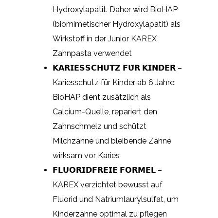
Hydroxylapatit. Daher wird BioHAP
(biomimetischer Hydroxylapatit) als
Wirkstoff in der Junior KAREX
Zahnpasta verwendet
𝗞𝗔𝗥𝗜𝗘𝗦𝗦𝗖𝗛𝗨𝗧𝗭 𝗙𝗨̈𝗥 𝗞𝗜𝗡𝗗𝗘𝗥 –
Kariesschutz für Kinder ab 6 Jahre:
BioHAP dient zusätzlich als
Calcium-Quelle, repariert den
Zahnschmelz und schützt
Milchzähne und bleibende Zähne
wirksam vor Karies
𝗙𝗟𝗨𝗢𝗥𝗜𝗗𝗙𝗥𝗘𝗜𝗘 𝗙𝗢𝗥𝗠𝗘𝗟 –
KAREX verzichtet bewusst auf
Fluorid und Natriumlaurylsulfat, um
Kinderzähne optimal zu pflegen