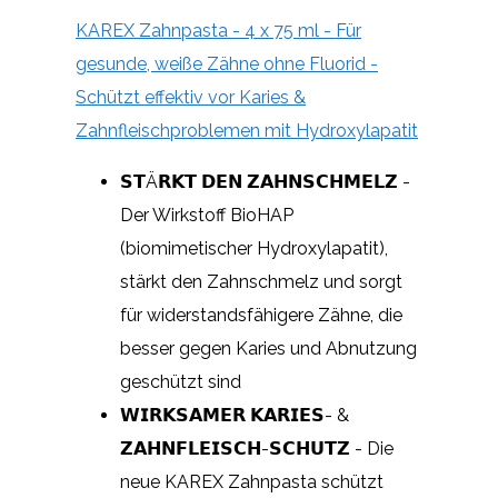
KAREX Zahnpasta - 4 x 75 ml - Für
gesunde, weiße Zähne ohne Fluorid -
Schützt effektiv vor Karies &
Zahnfleischproblemen mit Hydroxylapatit
𝗦𝗧Ä𝗥𝗞𝗧 𝗗𝗘𝗡 𝗭𝗔𝗛𝗡𝗦𝗖𝗛𝗠𝗘𝗟𝗭 -
Der Wirkstoff BioHAP
(biomimetischer Hydroxylapatit),
stärkt den Zahnschmelz und sorgt
für widerstandsfähigere Zähne, die
besser gegen Karies und Abnutzung
geschützt sind
𝗪𝗜𝗥𝗞𝗦𝗔𝗠𝗘𝗥 𝗞𝗔𝗥𝗜𝗘𝗦- &
𝗭𝗔𝗛𝗡𝗙𝗟𝗘𝗜𝗦𝗖𝗛-𝗦𝗖𝗛𝗨𝗧𝗭 - Die
neue KAREX Zahnpasta schützt