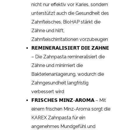
nicht nur effektiv vor Karies, sondern
unterstützt auch die Gesundheit des
Zahnfleisches. BioHAP stärkt die
Zähne und hilft,
Zahnfleischirritationen vorzubeugen
𝗥𝗘𝗠𝗜𝗡𝗘𝗥𝗔𝗟𝗜𝗦𝗜𝗘𝗥𝗧 𝗗𝗜𝗘 𝗭𝗔̈𝗛𝗡𝗘
– Die Zahnpasta remineralisiert die
Zähne und minimiert die
Bakterienanlagerung, wodurch die
Zahngesundheit langfristig
verbessert wird
𝗙𝗥𝗜𝗦𝗖𝗛𝗘𝗦 𝗠𝗜𝗡𝗭-𝗔𝗥𝗢𝗠𝗔 – Mit
einem frischen Minz-Aroma sorgt die
KAREX Zahnpasta für ein
angenehmes Mundgefühl und