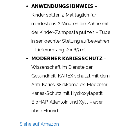
𝗔𝗡𝗪𝗘𝗡𝗗𝗨𝗡𝗚𝗦𝗛𝗜𝗡𝗪𝗘𝗜𝗦 –
Kinder sollten 2 Mal täglich für
mindestens 2 Minuten die Zähne mit
der Kinder-Zahnpasta putzen – Tube
in senkrechter Stellung aufbewahren
– Lieferumfang: 2 x 65 ml
𝗠𝗢𝗗𝗘𝗥𝗡𝗘𝗥 𝗞𝗔𝗥𝗜𝗘𝗦𝗦𝗖𝗛𝗨𝗧𝗭 –
Wissenschaft im Dienste der
Gesundheit: KAREX schützt mit dem
Anti-Karies-Wirkkomplex: Moderner
Karies-Schutz mit Hydroxylapatit,
BioHAP, Allantoin und Xylit – aber
ohne Fluorid
Siehe auf Amazon