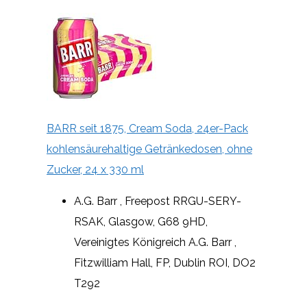
BARR seit 1875, Cream Soda, 24er-Pack
kohlensäurehaltige Getränkedosen, ohne
Zucker, 24 x 330 ml
A.G. Barr , Freepost RRGU-SERY-
RSAK, Glasgow, G68 9HD,
Vereinigtes Königreich A.G. Barr ,
Fitzwilliam Hall, FP, Dublin ROI, DO2
T292