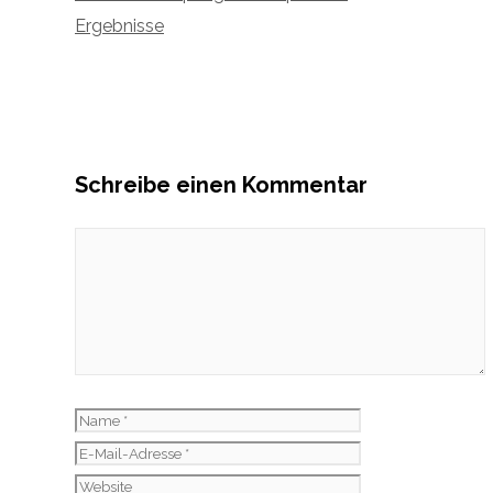
Ergebnisse
Schreibe einen Kommentar
Kommentar
Name
E-
Mail-
Website
Adresse