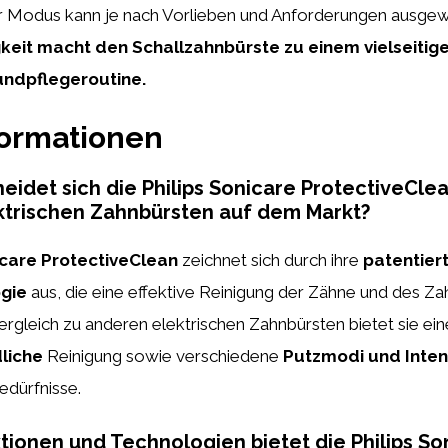
er Modus kann je nach Vorlieben und Anforderungen ausgew
igkeit macht den Schallzahnbürste zu einem vielseitig
undpflegeroutine.
formationen
eidet sich die Philips Sonicare ProtectiveCle
ktrischen Zahnbürsten auf dem Markt?
icare ProtectiveClean
zeichnet sich durch ihre
patentier
gie
aus, die eine effektive Reinigung der Zähne und des Za
ergleich zu anderen elektrischen Zahnbürsten bietet sie ei
liche
Reinigung sowie verschiedene
Putzmodi und Inten
Bedürfnisse.
ionen und Technologien bietet die Philips So