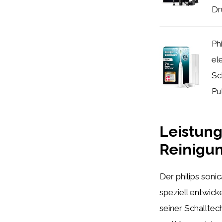
Dr
Ph
el
Sc
Pu
Leistung
Reinigu
Der philips soni
speziell entwick
seiner Schallte