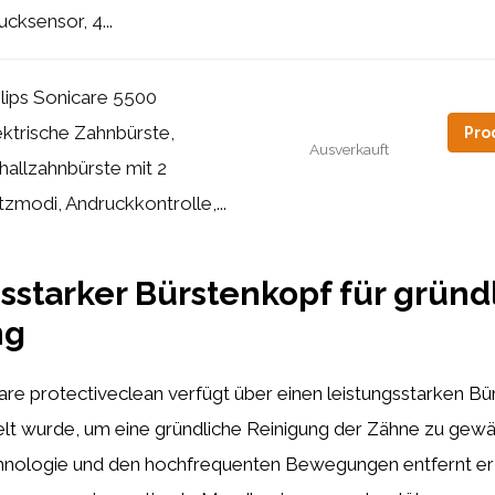
ucksensor, 4...
ilips Sonicare 5500
ektrische Zahnbürste,
Pro
Ausverkauft
hallzahnbürste mit 2
tzmodi, Andruckkontrolle,...
sstarker Bürstenkopf für gründ
ng
care protectiveclean verfügt über einen leistungsstarken Bü
elt wurde, um eine gründliche Reinigung der Zähne zu gewäh
chnologie und den hochfrequenten Bewegungen entfernt er 