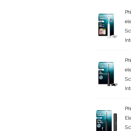
Ph
el
Sc
Int
Ph
el
Sc
Int
Ph
El
Sc