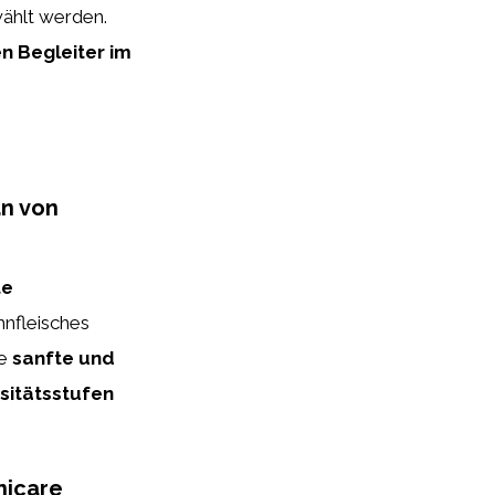
ählt werden.
en Begleiter im
an von
te
hnfleisches
ne
sanfte und
sitätsstufen
nicare