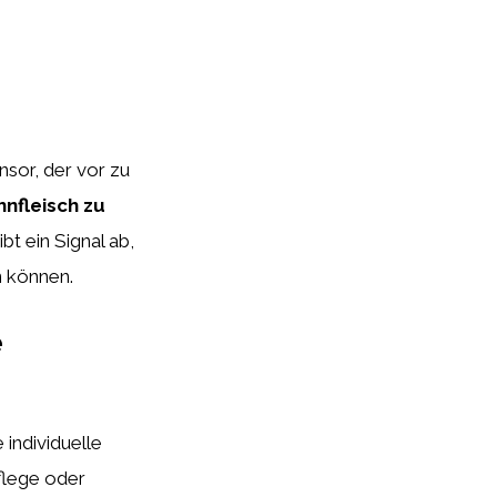
e
nsor, der vor zu
hnfleisch zu
t ein Signal ab,
n können.
e
 individuelle
flege oder