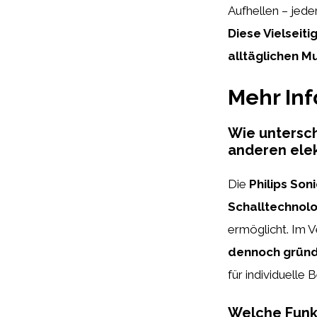
Aufhellen – jed
Diese Vielseit
alltäglichen M
Mehr In
Wie untersch
anderen ele
Die
Philips Son
Schalltechnolo
ermöglicht. Im V
dennoch gründ
für individuelle 
Welche Funkt