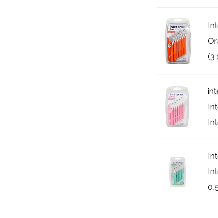
In
Or
(3
in
In
In
In
In
0,