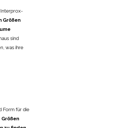
 Interprox-
en Größen
räume
naus sind
n, was ihre
d Form für die
e Größen
g zu finden.