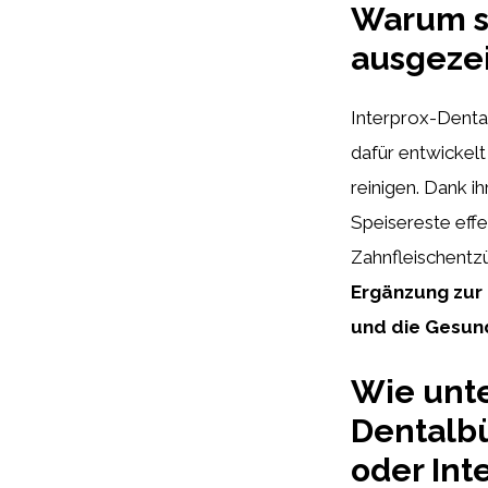
Warum si
ausgezei
Interprox-Dental
dafür entwickel
reinigen. Dank i
Speisereste eff
Zahnfleischentz
Ergänzung zur
und die Gesund
Wie unte
Dentalb
oder Int