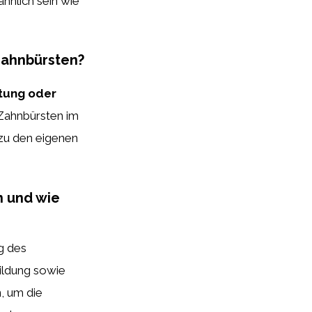
hnlich sein wie
 Zahnbürsten?
stung oder
 Zahnbürsten im
 zu den eigenen
n und wie
g des
ildung sowie
, um die