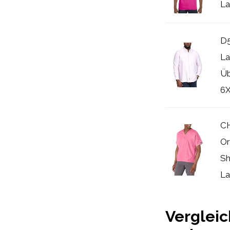
La
D5
La
Üb
6X
CH
Or
Sh
La
Vergleic