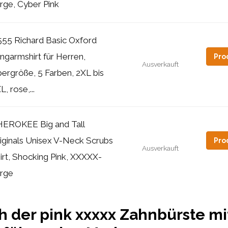
rge, Cyber Pink
55 Richard Basic Oxford
ngarmshirt für Herren,
Pro
Ausverkauft
ergröße, 5 Farben, 2XL bis
L, rose,...
EROKEE Big and Tall
iginals Unisex V-Neck Scrubs
Pro
Ausverkauft
irt, Shocking Pink, XXXXX-
rge
h der pink xxxxx Zahnbürste mi