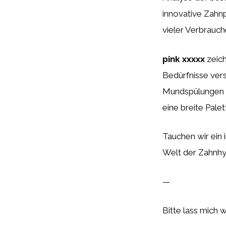
innovative Zahn
vieler Verbrauch
pink xxxxx
zeich
Bedürfnisse ver
Mundspülungen bi
eine breite Pale
Tauchen wir ein 
Welt der Zahnhyg
—
Bitte lass mich 