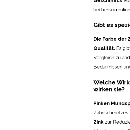
Geschmack
von
bei herkömmlic
Gibt es spez
Die Farbe der 
Qualität.
Es gib
Vergleich zu and
Bedürfnissen und
Welche Wirks
wirken sie?
Pinken Munds
Zahnschmelzes
Zink
zur Reduzi