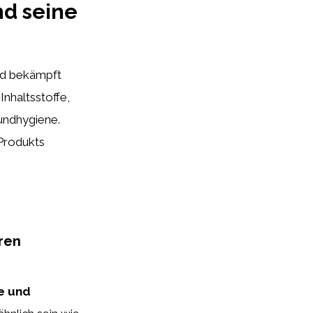
nd seine
nd bekämpft
Inhaltsstoffe,
undhygiene.
 Produkts
ren
e und