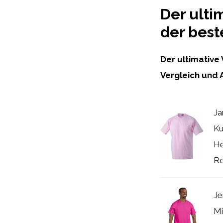
Der ulti
der bes
Der ultimative 
Vergleich und 
Ja
Ku
He
R
Je
Mi