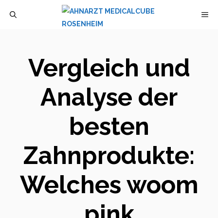
Zum
M
Inhalt
springen
Vergleich und
Analyse der
besten
Zahnprodukte:
Welches woom
pink