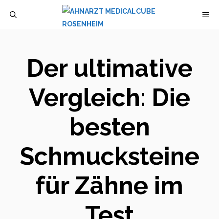
Zum
M
Inhalt
springen
Der ultimative
Vergleich: Die
besten
Schmucksteine
für Zähne im
Test