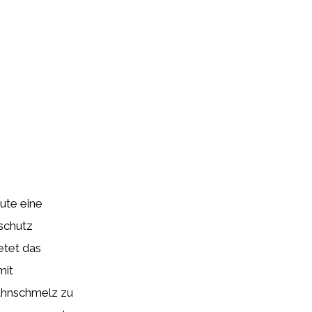
ute eine
schutz
etet das
mit
Zahnschmelz zu