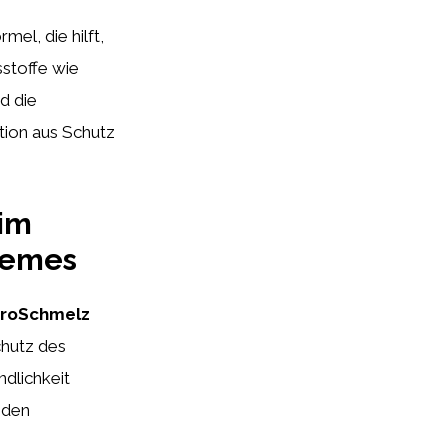
mel, die hilft,
sstoffe wie
d die
tion aus Schutz
 im
remes
ProSchmelz
chutz des
dlichkeit
 den