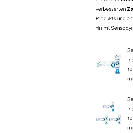
verbesserten
Za
Produkts und em
nimmt Sensodyne
Se
In
1x
mit
Se
In
1x
mit