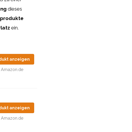
ung
dieses
nprodukte
latz
ein.
dukt anzeigen
Amazon.de
dukt anzeigen
Amazon.de