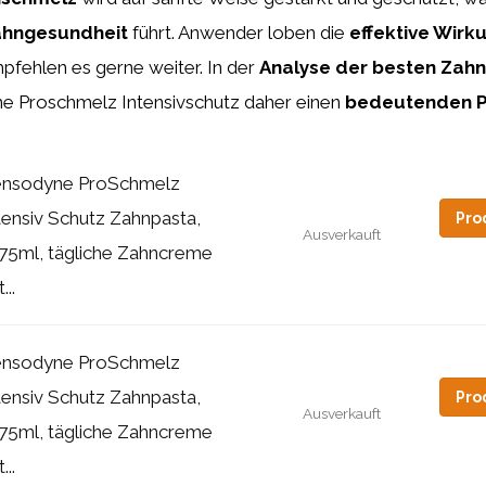
hngesundheit
führt. Anwender loben die
effektive Wirk
pfehlen es gerne weiter. In der
Analyse der besten Zah
 Proschmelz Intensivschutz daher einen
bedeutenden P
nsodyne ProSchmelz
tensiv Schutz Zahnpasta,
Pro
Ausverkauft
75ml, tägliche Zahncreme
...
nsodyne ProSchmelz
tensiv Schutz Zahnpasta,
Pro
Ausverkauft
75ml, tägliche Zahncreme
...