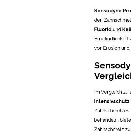
Sensodyne Pro
den Zahnschmelz 
Fluorid
und
Kal
Empfindlichkeit 
vor Erosion und 
Sensody
Verglei
Im Vergleich zu
Intensivschutz
Zahnschmelzes a
behandeln, biet
Zahnschmelz zu 