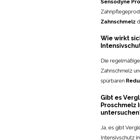
Sensodyne Pro
Zahnpflegepro
Zahnschmelz
d
Wie wirkt s
Intensivschu
Die regelmäßige
Zahnschmelz und
spürbaren
Redu
Gibt es Verg
Proschmelz 
untersuchen
Ja, es gibt Verg
Intensivschutz i