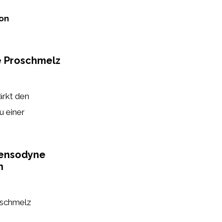
on
e Proschmelz
ärkt den
u einer
 Sensodyne
n
schmelz