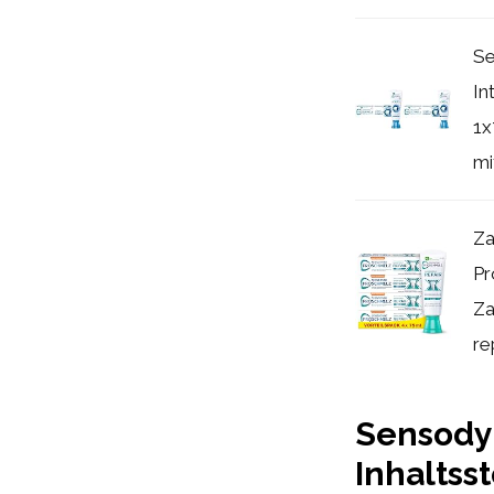
Se
In
1x
mit
Za
Pr
Za
re
Sensody
Inhaltss