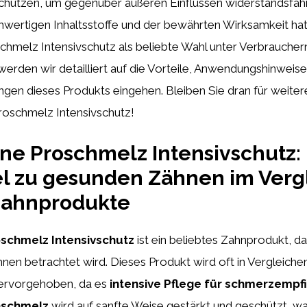
schützen, um gegenüber äußeren Einflüssen widerstandsfäh
hwertigen Inhaltsstoffe und der bewährten Wirksamkeit hat
melz Intensivschutz als beliebte Wahl unter Verbrauchern 
werden wir detailliert auf die Vorteile, Anwendungshinweis
en dieses Produkts eingehen. Bleiben Sie dran für weiter
oschmelz Intensivschutz!
e Proschmelz Intensivschutz:
l zu gesunden Zähnen im Verg
Zahnprodukte
schmelz Intensivschutz
ist ein beliebtes Zahnprodukt, da
en betrachtet wird. Dieses Produkt wird oft in Vergleiche
ervorgehoben, da es
intensive Pflege für schmerzempf
schmelz
wird auf sanfte Weise gestärkt und geschützt, wa