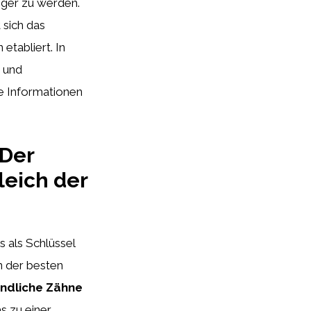
iger zu werden.
 sich das
etabliert. In
e und
e Informationen
 Der
leich der
s als Schlüssel
n der besten
indliche Zähne
s zu einer