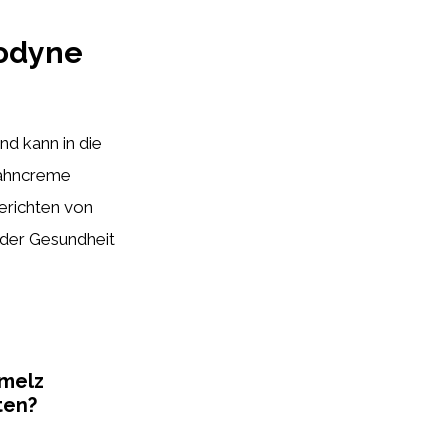
odyne
und kann in die
Zahncreme
erichten von
 der Gesundheit
melz
ten?