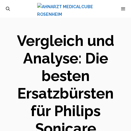
Zum
M
Inhalt
springen
Vergleich und
Analyse: Die
besten
Ersatzbürsten
für Philips
Sonicare