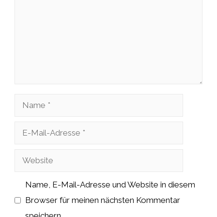
Name
E-
Mail-
Website
Adresse
Name, E-Mail-Adresse und Website in diesem
Browser für meinen nächsten Kommentar
speichern.