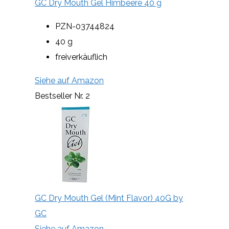
GC Dry Mouth Gel Himbeere 40 g
PZN-03744824
40 g
freiverkäuflich
Siehe auf Amazon
Bestseller Nr. 2
GC Dry Mouth Gel (Mint Flavor) 40G by
GC
Siehe auf Amazon