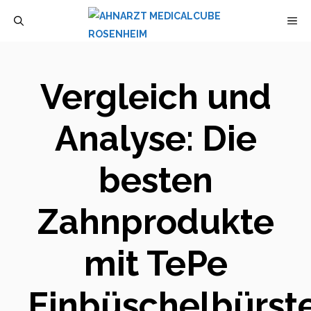
Zum
M
Inhalt
springen
Vergleich und
Analyse: Die
besten
Zahnprodukte
mit TePe
Einbüschelbürst