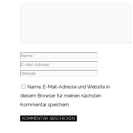
Kommentar
Name
E-
Mail-
Website
Adresse
Name, E-Mail-Adresse und Website in
diesem Browser für meinen nächsten
Kommentar speichern.