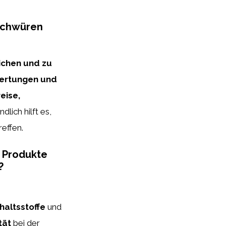
schwüren
ichen und zu
wertungen und
eise,
lich hilft es,
reffen.
n Produkte
?
nhaltsstoffe
und
tät
bei der