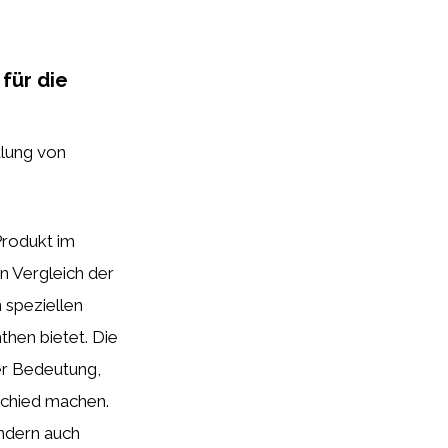
für die
dlung von
Produkt im
n Vergleich der
 speziellen
then bietet. Die
er Bedeutung,
schied machen.
ondern auch