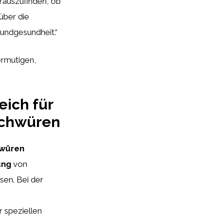
rauszufinden, ob
über die
undgesundheit.“
ermutigen,
eich für
schwüren
würen
ung
von
sen. Bei der
r speziellen