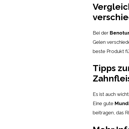
Vergleic
verschi
Bei der
Benotun
Gelen verschiede
beste Produkt für
Tipps zu
Zahnfle
Es ist auch wic
Eine gute
Mund
beitragen, das R