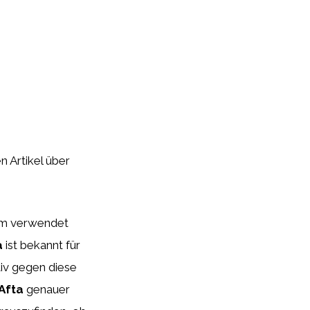
n Artikel über
aum verwendet
a
ist bekannt für
tiv gegen diese
Afta
genauer