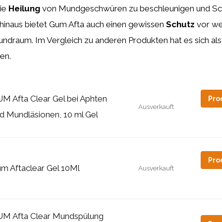
die
Heilung
von Mundgeschwüren zu beschleunigen und S
 hinaus bietet Gum Afta auch einen gewissen
Schutz
vor we
ndraum. Im Vergleich zu anderen Produkten hat es sich al
en.
M Afta Clear Gel bei Aphten
Pro
Ausverkauft
d Mundläsionen, 10 ml Gel
Pro
m Aftaclear Gel 10Ml
Ausverkauft
M Afta Clear Mundspülung