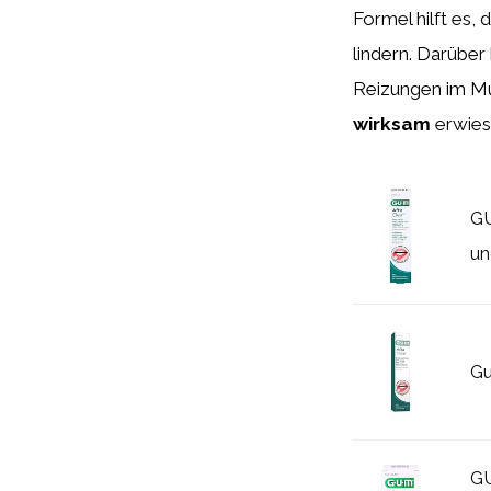
Formel hilft es, 
lindern. Darüber
Reizungen im Mu
wirksam
erwies
GU
un
Gu
GU