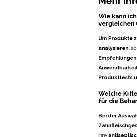
Mehr In
Wie kann ic
vergleichen 
Um Produkte z
analysieren,
sol
Empfehlungen 
Anwendbarkeit
Produkttests u
Welche Krite
für die Beh
Bei der Auswah
Zahnfleischge
ihre
antiseptis