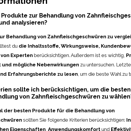
formationen
h Produkte zur Behandlung von Zahnfleischge
und analysieren?
ur Behandlung von Zahnfleischgeschwüren zu vergle
ltest du
die Inhaltsstoffe, Wirkungsweise, Kundenbe
von Experten
berücksichtigen. Außerdem ist es wichtig,
Pr
 und mögliche Nebenwirkungen
zu untersuchen. Letztend
nd Erfahrungsberichte zu lesen
, um die beste Wahl zu t
rien sollte ich berücksichtigen, um die beste
andlung von Zahnfleischgeschwüren zu wählen
l der besten Produkte für die Behandlung von
schwüren
sollten Sie folgende Kriterien berücksichtigen:
I
chen Eigenschaften
,
Anwendungskomfort
und
Effektivi