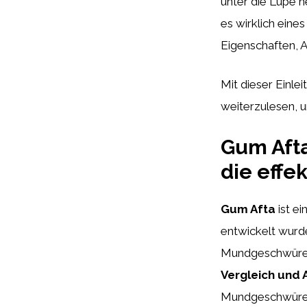
unter die Lupe 
es wirklich eine
Eigenschaften, 
Mit dieser Einle
weiterzulesen, u
Gum Afta
die eff
Gum Afta
ist ei
entwickelt wurd
Mundgeschwüren,
Vergleich und 
Mundgeschwüren s