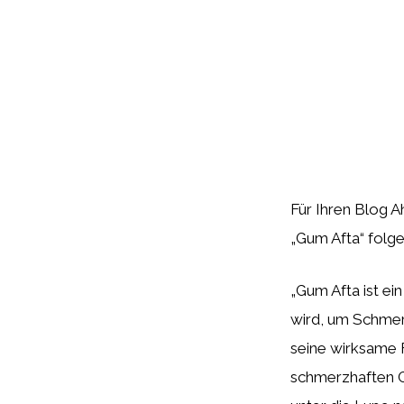
Für Ihren Blog A
„Gum Afta“ folg
„Gum Afta ist e
wird, um Schmer
seine wirksame F
schmerzhaften G