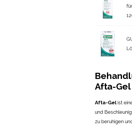
fü
12
GU
Lö
Behandl
Afta-Gel
Afta-Gel
ist ei
und Beschleunigu
zu beruhigen un