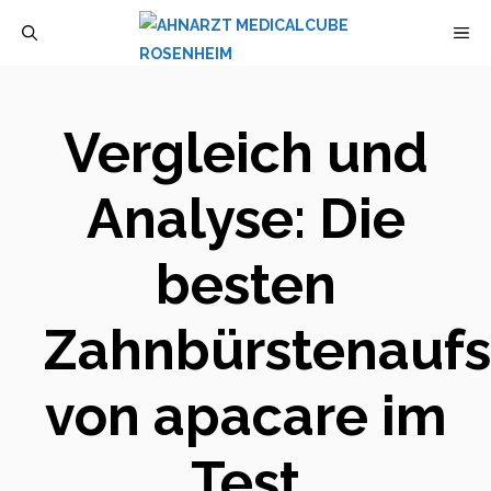
Zum
M
Inhalt
springen
Vergleich und
Analyse: Die
besten
Zahnbürstenaufs
von apacare im
Test