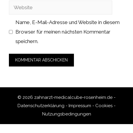
Website
Adresse
Name, E-Mail-Adresse und Website in diesem
Browser für meinen nächsten Kommentar
speichern.
© 2026 zahnarzt-medicalcube-rosenheim.de -
Datenschutzerklärung
-
Impressum
-
Cookies
-
Nutzungsbedingungen