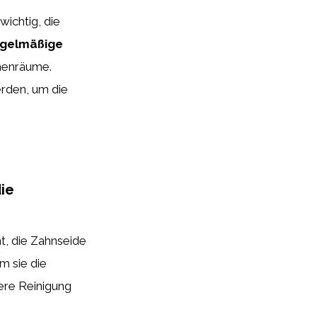
wichtig, die
egelmäßige
chenräume.
erden, um die
die
ht, die Zahnseide
em sie die
ere Reinigung