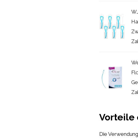
WJ
Ha
Zw
Za
We
Fl
Ge
Za
Vorteile
Die Verwendung e