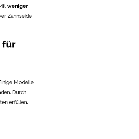
Mit
weniger
iver Zahnseide
 für
Einige Modelle
äden. Durch
ten erfüllen.