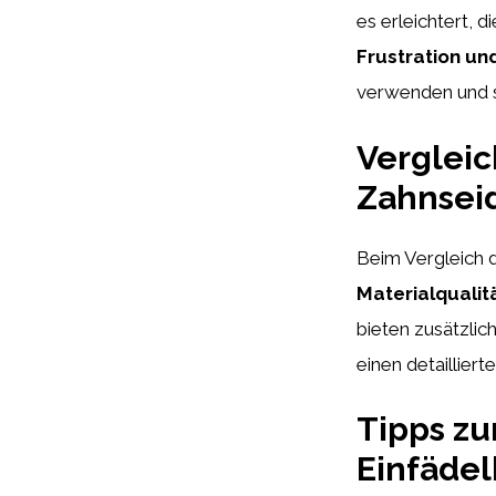
es erleichtert, 
Frustration u
verwenden und s
Vergleic
Zahnsei
Beim Vergleich d
Materialquali
bieten zusätzli
einen detailliert
Tipps zu
Einfädel