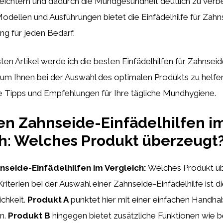
eichtern und dadurch die Mundgesundheit deutlich zu verbe
dellen und Ausführungen bietet die Einfädelhilfe für Zahn
ung für jeden Bedarf.
en Artikel werde ich die besten Einfädelhilfen für Zahnsei
 um Ihnen bei der Auswahl des optimalen Produkts zu helfen
he Tipps und Empfehlungen für Ihre tägliche Mundhygiene.
en Zahnseide-Einfädelhilfen i
h: Welches Produkt überzeugt
nseide-Einfädelhilfen im Vergleich:
Welches Produkt üb
riterien bei der Auswahl einer Zahnseide-Einfädelhilfe ist d
chkeit.
Produkt A
punktet hier mit einer einfachen Handh
gn.
Produkt B
hingegen bietet zusätzliche Funktionen wie b