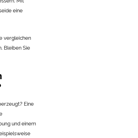
ssern. Mit
seide eine
de vergleichen
. Bleiben Sie
m
?
erzeugt? Eine
ie
abung und einem
eispielsweise