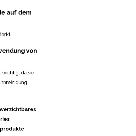
ide auf dem
arkt.
rwendung von
wichtig, da sie
ahnreinigung
nverzichtbares
ries
nprodukte