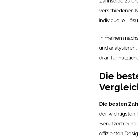
Zahnseide zu erl
verschiedenen Mo
individuelle Lös
In meinem nächst
und analysieren,
dran für nützlic
Die best
Vergleic
Die besten Zah
der wichtigsten K
Benutzerfreundli
effizienten Desi