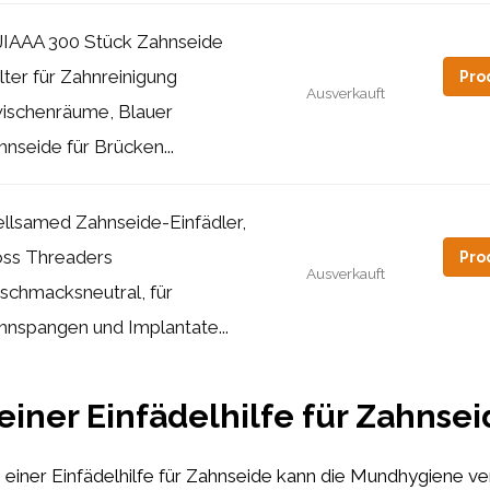
IAAA 300 Stück Zahnseide
lter für Zahnreinigung
Pro
Ausverkauft
ischenräume, Blauer
hnseide für Brücken...
llsamed Zahnseide-Einfädler,
oss Threaders
Pro
Ausverkauft
schmacksneutral, für
hnspangen und Implantate...
 einer Einfädelhilfe für Zahnse
iner Einfädelhilfe für Zahnseide kann die Mundhygiene ve