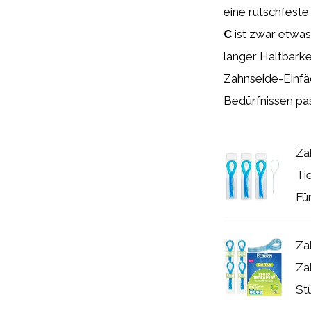
eine rutschfeste
C
ist zwar etwas
langer Haltbarke
Zahnseide-Einfäd
Bedürfnissen pas
Za
Ti
Fü
Za
Za
St