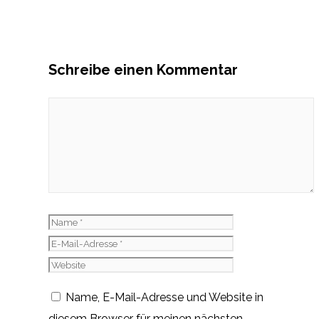
Schreibe einen Kommentar
Kommentar
Name
E-
Mail-
Website
Adresse
Name, E-Mail-Adresse und Website in
diesem Browser für meinen nächsten