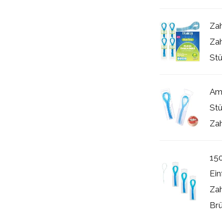
Zah
Za
Stü
Ama
Stü
Zah
15
Ein
Zah
Brü