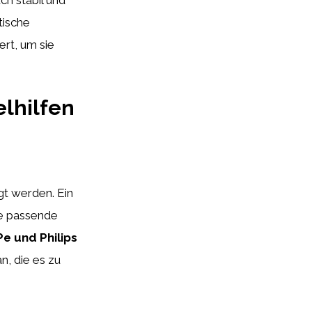
tische
rt, um sie
elhilfen
gt werden. Ein
ie passende
e und Philips
n, die es zu