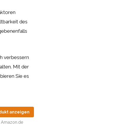
aktoren
ltbarkeit des
gebenenfalls
h verbessern
lten. Mit der
obieren Sie es
dukt anzeigen
Amazon.de