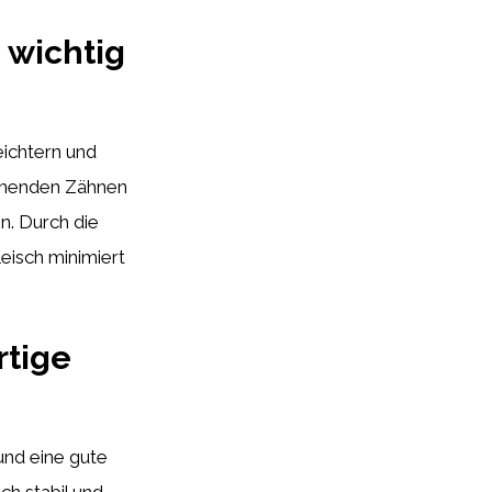
 wichtig
eichtern und
tehenden Zähnen
n. Durch die
eisch minimiert
rtige
und eine gute
ch stabil und