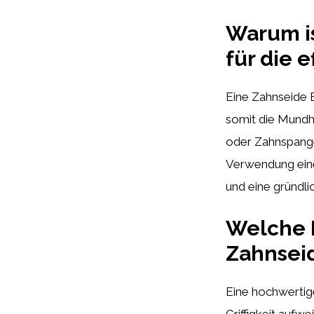
Warum is
für die 
Eine Zahnseide E
somit die Mundh
oder Zahnspangen
Verwendung einer
und eine gründl
Welche F
Zahnseid
Eine hochwertige
Griffigkeit aufwe