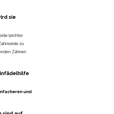
ird sie
eide leichter
Zahnseide zu
henden Zähnen
infädelhilfe
infacheren und
 sind auf