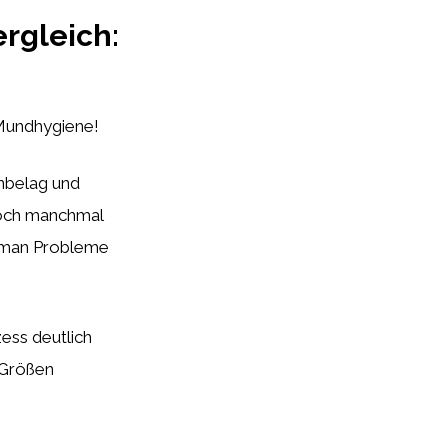
rgleich:
 Mundhygiene!
hnbelag und
Doch manchmal
n man Probleme
zess deutlich
 Größen