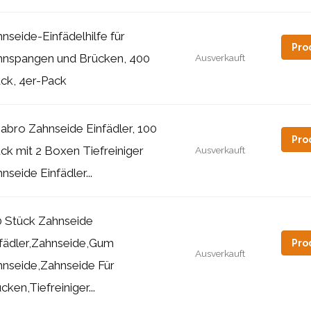
nseide-Einfädelhilfe für
Pro
hnspangen und Brücken, 400
Ausverkauft
ck, 4er-Pack
bro Zahnseide Einfädler, 100
Pro
ck mit 2 Boxen Tiefreiniger
Ausverkauft
nseide Einfädler...
0 Stück Zahnseide
fädler,Zahnseide,Gum
Pro
Ausverkauft
nseide,Zahnseide Für
cken,Tiefreiniger...