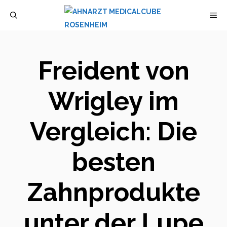
Zum
M
Inhalt
springen
Freident von
Wrigley im
Vergleich: Die
besten
Zahnprodukte
unter der Lupe