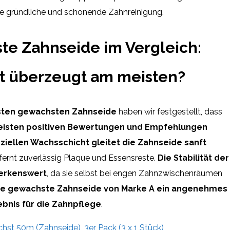
ne gründliche und schonende Zahnreinigung.
te Zahnseide im Vergleich:
t überzeugt am meisten?
esten gewachsten Zahnseide
haben wir festgestellt, dass
eisten positiven Bewertungen und Empfehlungen
ziellen Wachsschicht gleitet die Zahnseide sanft
ernt zuverlässig Plaque und Essensreste.
Die Stabilität der
merkenswert
, da sie selbst bei engen Zahnzwischenräumen
ie gewachste Zahnseide von Marke A
ein angenehmes
ebnis für die Zahnpflege
.
hst 50m (Zahnseide), 3er Pack (3 x 1 Stück)