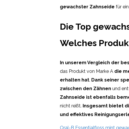
gewachster Zahnseide
für ei
Die Top gewachs
Welches Produk
In unserem Vergleich der b
das Produkt von Marke A
die m
erhalten hat
.
Dank seiner spe
zwischen den Zähnen
und entf
Zahnseide ist ebenfalls be
nicht reißt.
Insgesamt bietet d
und effektives Reinigungserl
Oral-B Essentialfloss mint gewac