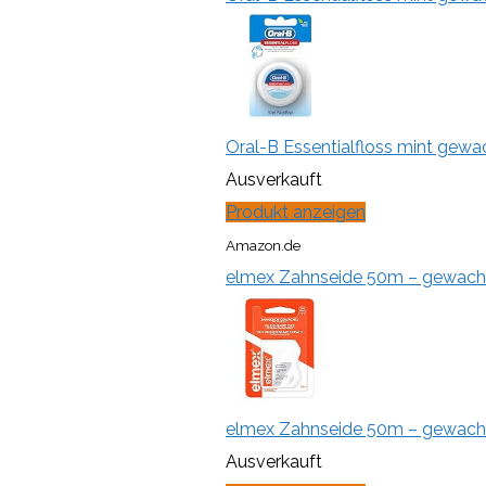
Oral-B Essentialfloss mint gewac
Ausverkauft
Produkt anzeigen
Amazon.de
elmex Zahnseide 50m – gewachst
elmex Zahnseide 50m – gewachst
Ausverkauft