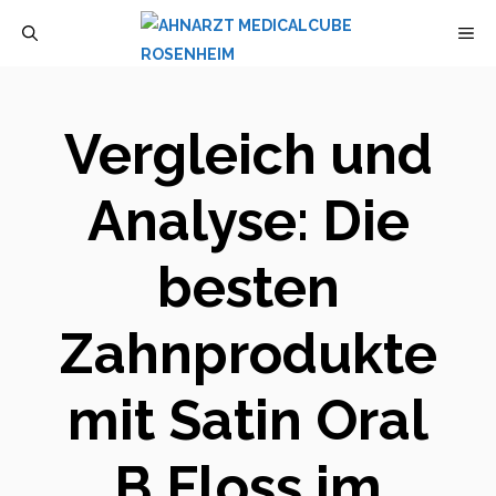
Zum
M
Inhalt
springen
Vergleich und
Analyse: Die
besten
Zahnprodukte
mit Satin Oral
B Floss im