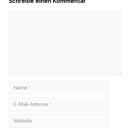
Schreibe einen Kommentar
Kommentar
Name
E-
Mail-
Website
Adresse